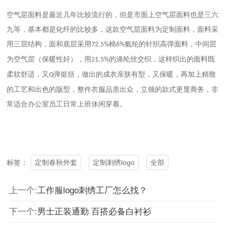
空气层面料是最近几年比较流行的，但是市面上空气层面料也是三六
九等，基本都是化纤的比较多，这款空气层面料为定制面料，面料采
用
层结构，面和底层采用
棉
氨纶的针织高弹面料，中间层
三
72.5%
6%
为空气层（保暖性好），用
的涤纶丝交织，这样织出的面料既
21.5%
柔软舒适，又
弹挺括，做出的成衣亲肤有型，又保暖，再加上精致
Q
的工艺和出色的版型，整件衣服品质出众，立领的款式更显商务，非
常适合办公室员工日常上班休闲穿着。
定制春秋外套
定制刺绣logo
全部
标签：
上一个:
工作服logo刺绣工厂怎么找？
下一个:
男士正装通勤 百搭必备白衬衫