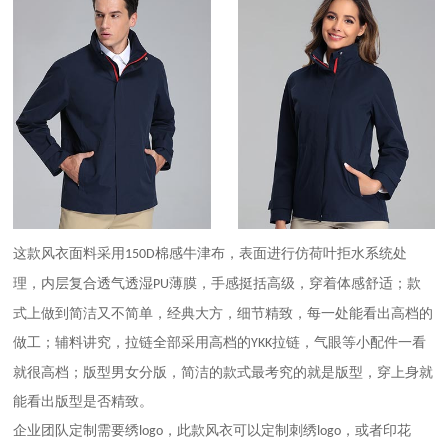
这款风衣面料采用
棉感牛津布，表面进行仿荷叶拒水系统处
150D
理，内层复合透气透湿
薄膜，手感挺括高级，穿着体感舒适；款
PU
式上做到简洁又不简单，经典大方，细节精致，每一处能看出高档的
做工；辅料讲究，拉链全部采用高档的
拉链，气眼等小配件一看
YKK
就很高档；版型男女分版，简洁的款式最考究的就是版型，穿上身就
能看出版型是否精致。
企业团队定制需要绣
，此款风衣可以定制刺绣
，或者印花
logo
logo