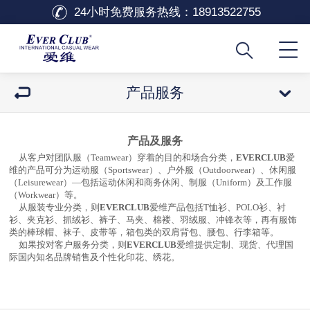
24小时免费服务热线：
18913522755
产品服务
产品及服务
从客户对团队服（
Teamwear
）穿着的目的和场合分类，
EVERCLUB
爱
维的产品可分为运动服（
Sportswear
）、户外服（
Outdoorwear
）、休闲服
（
Leisurewear
）—包括运动休闲和商务休闲、制服（
Uniform
）及工作服
（
Workwear
）等。
从服装专业分类，则
EVERCLUB
爱维产品包括
T
恤衫、
POLO
衫、衬
衫、夹克衫、抓绒衫、裤子、马夹、棉褛、羽绒服、冲锋衣等，再有服饰
类的棒球帽、袜子、皮带等，箱包类的双肩背包、腰包、行李箱等。
如果按对客户服务分类，则
EVERCLUB
爱维提供定制、现货、代理国
际国内知名品牌销售及个性化印花、绣花。