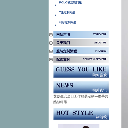
POLO衫定制问题
T恤定制问题
衬衫定制问题
网站声明
STATEMENT
关于我们
ABOUT US
公司简介
服装定制流程
PROCESS
定制流程
配送支付
公司动态
DELIVERY&PAYMENT
配送说明
常见问题
产品服务
支付方式
招商加盟
行业动态
艾默生安全日工作服装定制—携手共
创安全
醋酸纤维