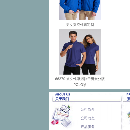
男女夹克外套定制
66370-永久性吸湿快干男女分版
POLO衫
ABOUT US
P
关于我们
服
公司简介
公司动态
产品服务