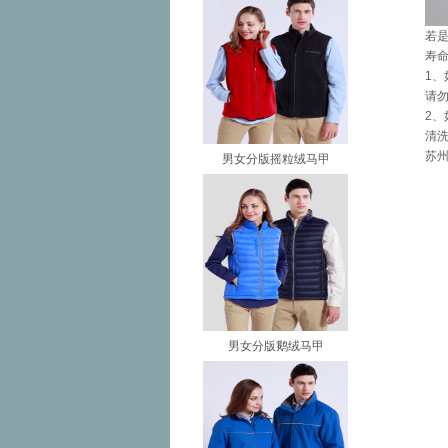
若
寿
1
请
2
清
苏
男女分版摇粒绒马甲
男女分版鹅绒马甲