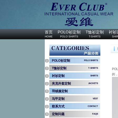
首页
POLO衫定制
T恤衫定制
衬衫
HOME
POLO SHIRTS
T-SHIRTS
SHI
服装定制流程
配送支付
PROCESS
DELIVERY&PAYMENT
POLO衫定制
POLO SHIRTS
T恤衫定制
T-SHIRTS
PO
的，
衬衫定制
SHIRTS
夹克外套定制
JACKETS
羽绒服定制
马甲定制
VEST
联系方式
CONTACT
联系方式
定制问题
FAQS