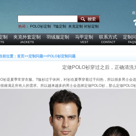
欢
热词
：
POLO衫定制
T恤定制
夹克定制
衬衫定制
定制
夹克外套定制
羽绒服定制
马甲定制
联系方式
定制
RTS
JACKETS
VEST
CONTACT
FAQ
当前位置：
首页
>>
定制问题
>>
POLO衫定制问题
定做POLO衫穿过之后，正确清洗
LO衫是夏季常穿衣服。T恤衫过于休闲，衬衫在夏季穿着过于闷热，所以很多男士会选
很难满足所有人的需求。所以越来越多的男士会选择定做POLO衫，那么定做POLO